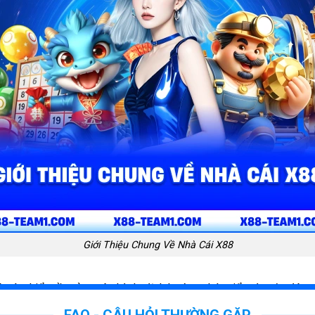
Giới Thiệu Chung Về Nhà Cái X88
iệc tìm hiểu nền tảng vận hành, định hướng phát triển và mức độ uy 
àng ngay từ giai đoạn đầu.