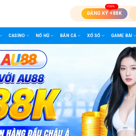
ĐĂNG KÝ +88K
CASINO
NỔ HŨ
BẮN CÁ
XỔ SỐ
GAME BÀI