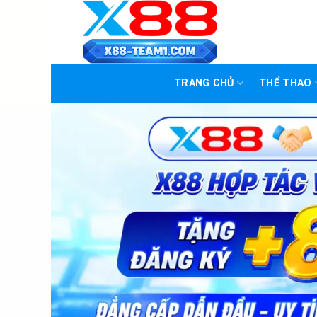
Skip
to
content
TRANG CHỦ
THỂ THAO