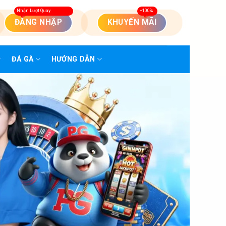
ĐĂNG NHẬP
KHUYẾN MÃI
ĐÁ GÀ
HƯỚNG DẪN